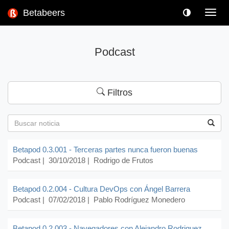
Betabeers
Toggl
navig
Podcast
Filtros
Betapod 0.3.001 - Terceras partes nunca fueron buenas
Podcast
| 30/10/2018 |
Rodrigo de Frutos
Betapod 0.2.004 - Cultura DevOps con Ángel Barrera
Podcast
| 07/02/2018 |
Pablo Rodríguez Monedero
Betapod 0.2.003 - Navegadores con Alejandro Rodriguez