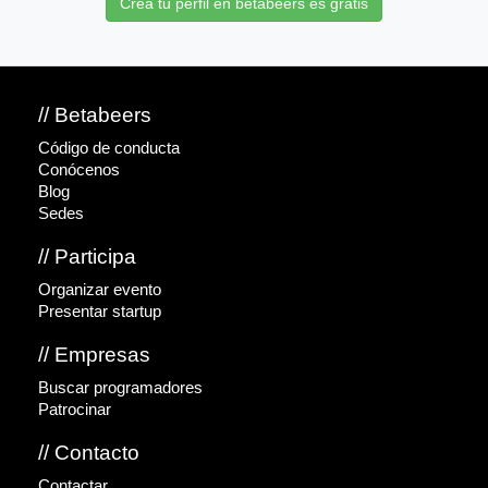
Crea tu perfil en betabeers es gratis
// Betabeers
Código de conducta
Conócenos
Blog
Sedes
// Participa
Organizar evento
Presentar startup
// Empresas
Buscar programadores
Patrocinar
// Contacto
Contactar