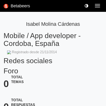
Betabeers
Toggl
navig
Isabel Molina Cárdenas
Mobile / App developer
-
Cordoba, España
Registrado desde 21/11/2014
Redes sociales
Foro
TOTAL
0
TEMAS
TOTAL
RESPUESTAS