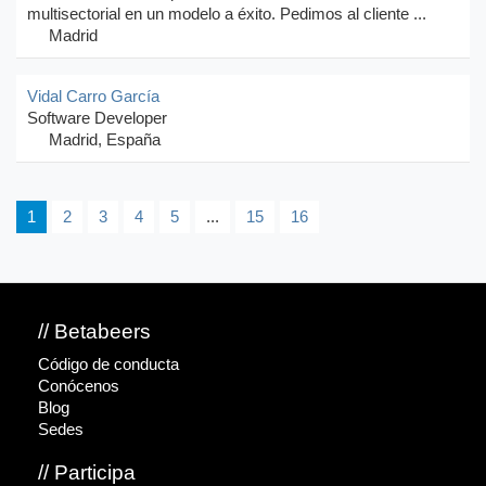
multisectorial en un modelo a éxito. Pedimos al cliente ...
Madrid
Vidal Carro García
Software Developer
Madrid, España
1
2
3
4
5
...
15
16
// Betabeers
Código de conducta
Conócenos
Blog
Sedes
// Participa