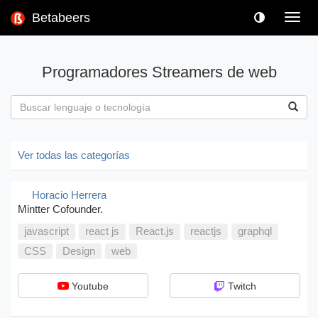
Betabeers
Toggl
navig
Programadores Streamers de web
Ver todas las categorías
Horacio Herrera
Mintter Cofounder.
javascript
react js
React.js
reactjs
graphql
CSS
Design
web
Youtube
Twitch