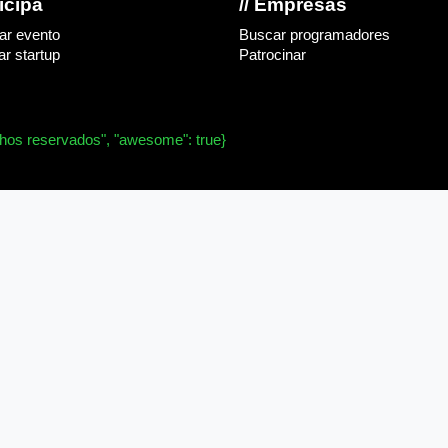
ticipa
// Empresas
ar evento
Buscar programadores
r startup
Patrocinar
chos reservados", "awesome": true}