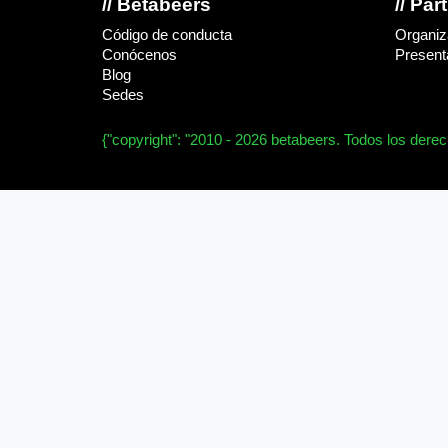
// Betabeers
// Par
Código de conducta
Organiz
Conócenos
Presenta
Blog
Sedes
{"copyright": "2010 - 2026 betabeers. Todos los dere