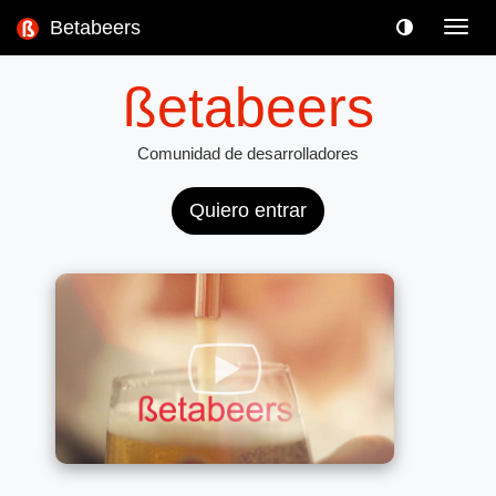
Betabeers
Toggl
navig
ßetabeers
Comunidad de desarrolladores
Quiero entrar