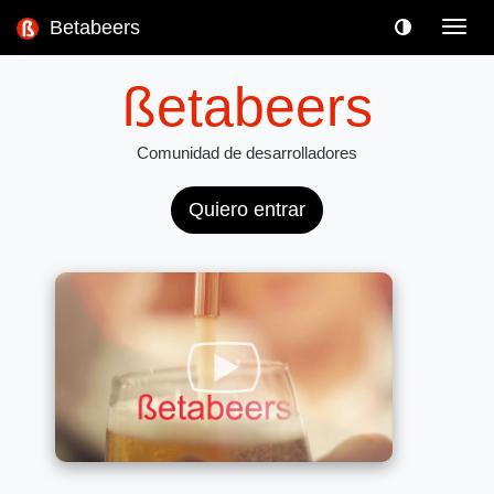
Betabeers
Toggl
navig
ßetabeers
Comunidad de desarrolladores
Quiero entrar