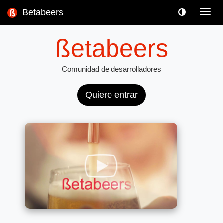
Betabeers
Toggl
navig
ßetabeers
Comunidad de desarrolladores
Quiero entrar