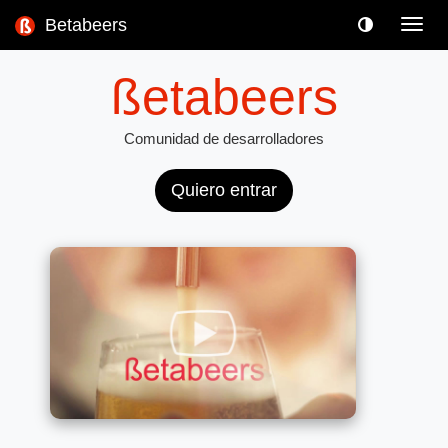
Betabeers
Toggl
navig
ßetabeers
Comunidad de desarrolladores
Quiero entrar