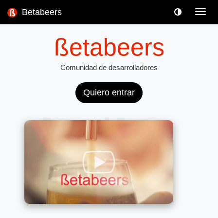
Betabeers
Toggl
navig
ßetabeers
Comunidad de desarrolladores
Quiero entrar