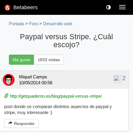
Betabeers
Toggl
navig
Portada
>
Foro
>
Desarrollo web
Paypal versus Stripe. ¿Cuál
escojo?
Me gusta
1833 visitas
Miquel Camps
2
10/05/2014 00:58
http://getquaderno.es/blog/paypal-versus-stripe/
post donde se comparan distintos aspectos de paypal y
stripe, muy interesante :)
Responder