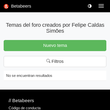
Betabeers
Toggl
navig
Temas del foro creados por Felipe Caldas
Simões
Nuevo tema
Filtros
No se encuentran resultados
// Betabeers
Código de conducta