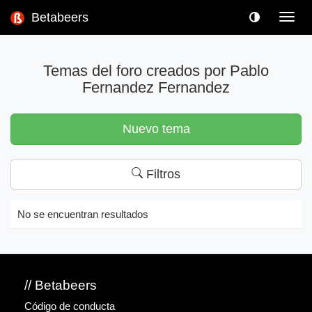
Betabeers
Toggl
navig
Temas del foro creados por Pablo
Fernandez Fernandez
Nuevo tema
Filtros
No se encuentran resultados
// Betabeers
Código de conducta