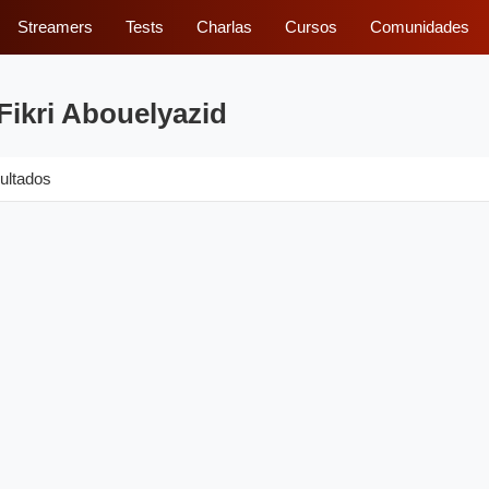
Streamers
Tests
Charlas
Cursos
Comunidades
Fikri Abouelyazid
ultados