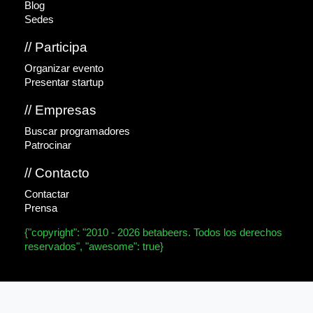
Blog
Sedes
// Participa
Organizar evento
Presentar startup
// Empresas
Buscar programadores
Patrocinar
// Contacto
Contactar
Prensa
{"copyright": "2010 - 2026 betabeers. Todos los derechos
reservados", "awesome": true}