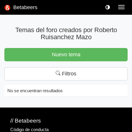
Betabeers
Toggl
navig
Temas del foro creados por Roberto
Ruisanchez Mazo
Nuevo tema
Filtros
No se encuentran resultados
// Betabeers
Código de conducta