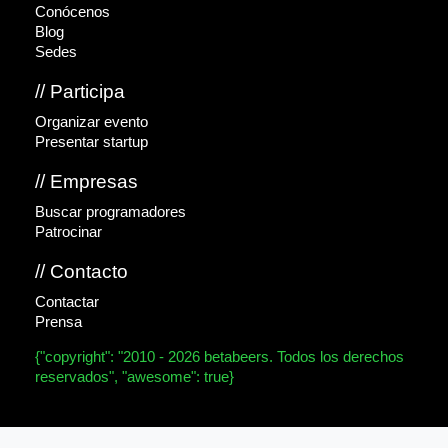
Conócenos
Blog
Sedes
// Participa
Organizar evento
Presentar startup
// Empresas
Buscar programadores
Patrocinar
// Contacto
Contactar
Prensa
{"copyright": "2010 - 2026 betabeers. Todos los derechos
reservados", "awesome": true}