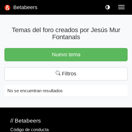
Betabeers
Toggl
navig
Temas del foro creados por Jesús Mur
Fontanals
Nuevo tema
Filtros
No se encuentran resultados
// Betabeers
Código de conducta