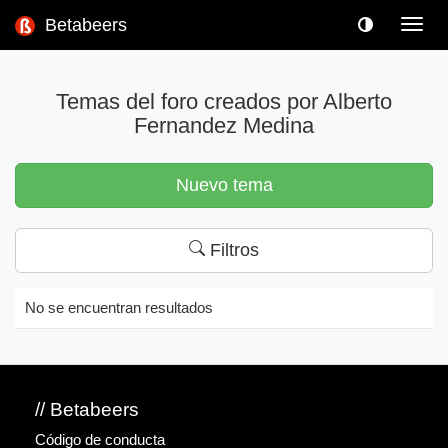
Betabeers
Toggl
navig
Temas del foro creados por Alberto
Fernandez Medina
Nuevo tema
Filtros
No se encuentran resultados
// Betabeers
Código de conducta