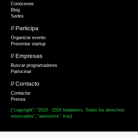
Conócenos
Blog
Sedes
// Participa
Organizar evento
Presentar startup
// Empresas
Buscar programadores
Patrocinar
// Contacto
Contactar
Prensa
{"copyright": "2010 - 2026 betabeers. Todos los derechos
reservados", "awesome": true}