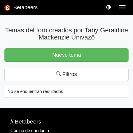
Betabeers
Toggl
navig
Temas del foro creados por Taby Geraldine
Mackenzie Univazö
Nuevo tema
Filtros
No se encuentran resultados
// Betabeers
Código de conducta