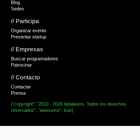
Blog
Sedes
// Participa
Organizar evento
Presentar startup
// Empresas
Buscar programadores
Patrocinar
// Contacto
Contactar
Prensa
{"copyright": "2010 - 2026 betabeers. Todos los derechos
reservados", "awesome": true}