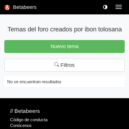
Betabeers
Toggl
navig
Temas del foro creados por ibon tolosana
Nuevo tema
Filtros
No se encuentran resultados
// Betabeers
Código de conducta
Conócenos