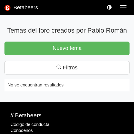
Betabeers
Toggl
navig
Temas del foro creados por Pablo Román
Nuevo tema
Filtros
No se encuentran resultados
// Betabeers
Código de conducta
Conócenos