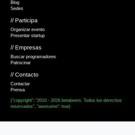
Blog
Sedes
// Participa
Organizar evento
Presentar startup
// Empresas
Buscar programadores
Patrocinar
// Contacto
Contactar
Prensa
{"copyright": "2010 - 2026 betabeers. Todos los derechos
reservados", "awesome": true}