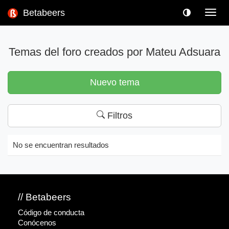
Betabeers
Toggl
navig
Temas del foro creados por Mateu Adsuara
Nuevo tema
Filtros
No se encuentran resultados
// Betabeers
Código de conducta
Conócenos