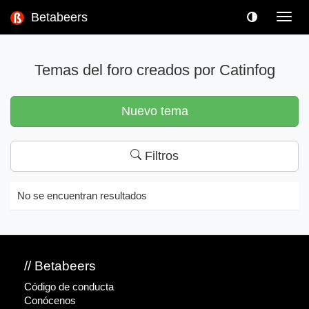
Betabeers
Toggl
navig
Temas del foro creados por Catinfog
Nuevo tema
Filtros
No se encuentran resultados
// Betabeers
Código de conducta
Conócenos