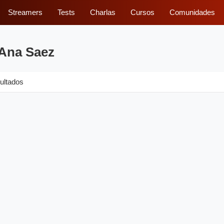
Streamers
Tests
Charlas
Cursos
Comunidades
 Ana Saez
ultados