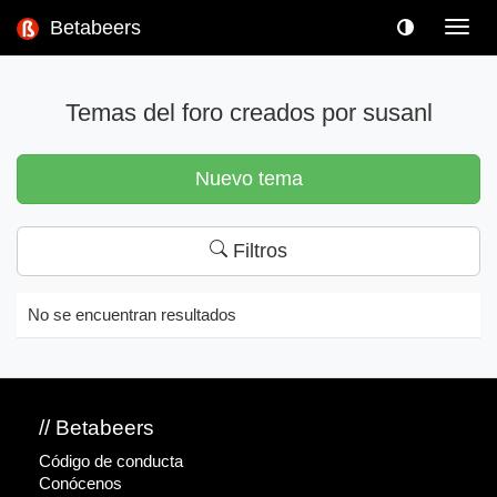
Betabeers
Toggl
navig
Temas del foro creados por susanl
Nuevo tema
Filtros
No se encuentran resultados
// Betabeers
Código de conducta
Conócenos