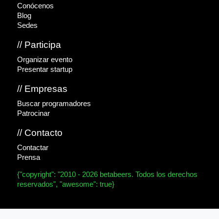
Conócenos
Blog
Sedes
// Participa
Organizar evento
Presentar startup
// Empresas
Buscar programadores
Patrocinar
// Contacto
Contactar
Prensa
{"copyright": "2010 - 2026 betabeers. Todos los derechos
reservados", "awesome": true}