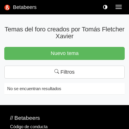
Betabeers
Toggl
navig
Temas del foro creados por Tomás Fletcher
Xavier
Nuevo tema
Filtros
No se encuentran resultados
// Betabeers
Código de conducta