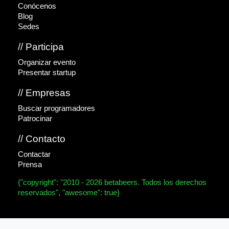
Conócenos
Blog
Sedes
// Participa
Organizar evento
Presentar startup
// Empresas
Buscar programadores
Patrocinar
// Contacto
Contactar
Prensa
{"copyright": "2010 - 2026 betabeers. Todos los derechos
reservados", "awesome": true}