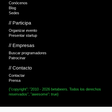
Conócenos
Blog
Sedes
// Participa
Organizar evento
Presentar startup
// Empresas
Buscar programadores
Patrocinar
// Contacto
Contactar
Prensa
{"copyright": "2010 - 2026 betabeers. Todos los derechos
reservados", "awesome": true}