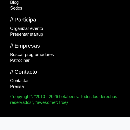
Blog
Sedes
// Participa
Organizar evento
Presentar startup
// Empresas
Buscar programadores
Patrocinar
// Contacto
Contactar
Prensa
{"copyright": "2010 - 2026 betabeers. Todos los derechos
reservados", "awesome": true}