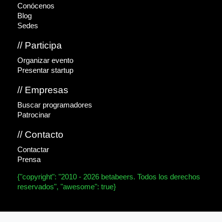
Conócenos
Blog
Sedes
// Participa
Organizar evento
Presentar startup
// Empresas
Buscar programadores
Patrocinar
// Contacto
Contactar
Prensa
{"copyright": "2010 - 2026 betabeers. Todos los derechos
reservados", "awesome": true}