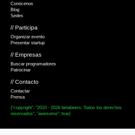
Conócenos
Blog
Sedes
// Participa
Organizar evento
Presentar startup
// Empresas
Buscar programadores
Patrocinar
// Contacto
Contactar
Prensa
{"copyright": "2010 - 2026 betabeers. Todos los derechos
reservados", "awesome": true}