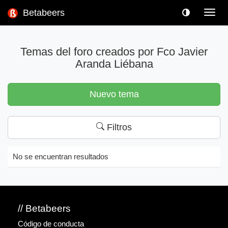
Betabeers
Toggl
navig
Temas del foro creados por Fco Javier
Aranda Liébana
Nuevo tema
Filtros
No se encuentran resultados
// Betabeers
Código de conducta