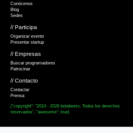
Conócenos
Blog
Sedes
// Participa
Organizar evento
Presentar startup
// Empresas
Buscar programadores
Patrocinar
// Contacto
Contactar
Prensa
{"copyright": "2010 - 2026 betabeers. Todos los derechos
reservados", "awesome": true}