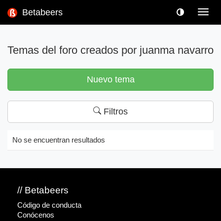
Betabeers
Toggl
navig
Temas del foro creados por juanma navarro
Nuevo tema
Filtros
No se encuentran resultados
// Betabeers
Código de conducta
Conócenos