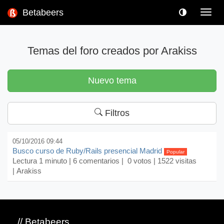
Betabeers
Toggl
navig
Temas del foro creados por Arakiss
Nuevo tema
Filtros
05/10/2016 09:44
Busco curso de Ruby/Rails presencial Madrid
Popular
Lectura 1 minuto |
6 comentarios
| 0 votos | 1522 visitas
| Arakiss
// Betabeers