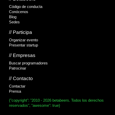
Código de conducta
Conócenos
Blog
Sedes
// Participa
Organizar evento
Presentar startup
// Empresas
Buscar programadores
Patrocinar
// Contacto
Contactar
Prensa
{"copyright": "2010 - 2026 betabeers. Todos los derechos
reservados", "awesome": true}