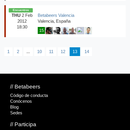
Encuentros
THU
2 Feb
Betabeers Valencia
2012
Valencia, España
18:30
15
1
2
...
10
11
12
13
14
// Betabeers
Código de conducta
Conócenos
Blog
Sedes
// Participa