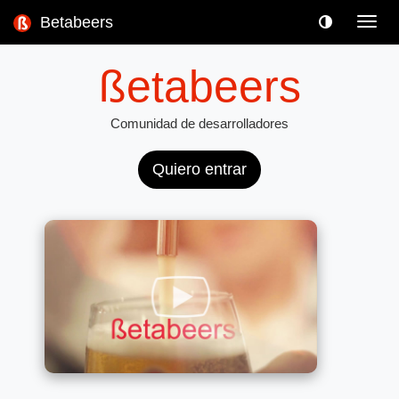
Betabeers
Toggl
navig
ßetabeers
Comunidad de desarrolladores
Quiero entrar