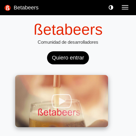
Betabeers
Toggl
navig
ßetabeers
Comunidad de desarrolladores
Quiero entrar