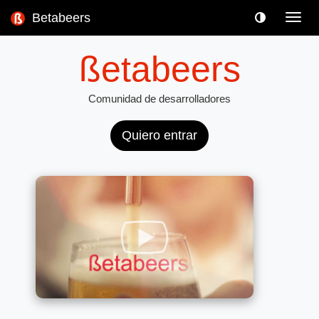
Betabeers
Toggl
navig
ßetabeers
Comunidad de desarrolladores
Quiero entrar