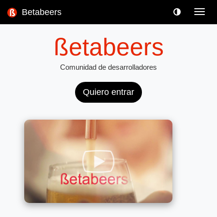
Betabeers
Toggl
navig
ßetabeers
Comunidad de desarrolladores
Quiero entrar