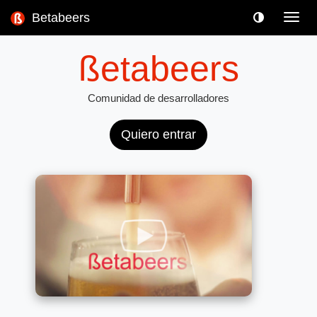
Betabeers
Toggl
navig
ßetabeers
Comunidad de desarrolladores
Quiero entrar