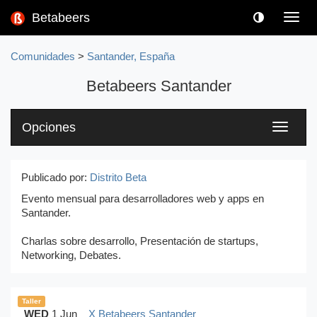
Betabeers
Toggl
navig
Comunidades
>
Santander, España
Betabeers Santander
Opciones
Toggle
navigati
Publicado por:
Distrito Beta
Evento mensual para desarrolladores web y apps en
Santander.
Charlas sobre desarrollo, Presentación de startups,
Networking, Debates.
Taller
WED
1 Jun
X Betabeers Santander