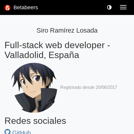
Betabeers
Toggl
navig
Siro Ramírez Losada
Full-stack web developer
-
Valladolid, España
Registrado desde 20/06/2017
Redes sociales
GitHub