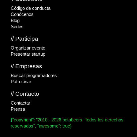
Código de conducta
Conócenos
Blog
Sedes
// Participa
Organizar evento
Presentar startup
// Empresas
Buscar programadores
Patrocinar
// Contacto
Contactar
Prensa
{"copyright": "2010 - 2026 betabeers. Todos los derechos
reservados", "awesome": true}