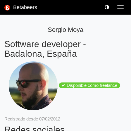
Betabeers
Toggl
navig
Sergio Moya
Software developer
-
Badalona, España
✔ Disponible como freelance
Registrado desde 07/02/2012
Redes sociales