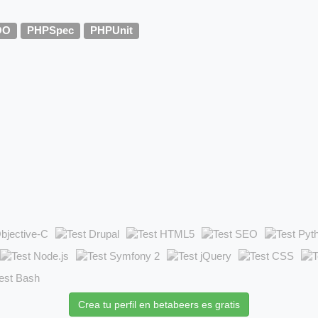
OO
PHPSpec
PHPUnit
Crea tu perfil en betabeers es gratis