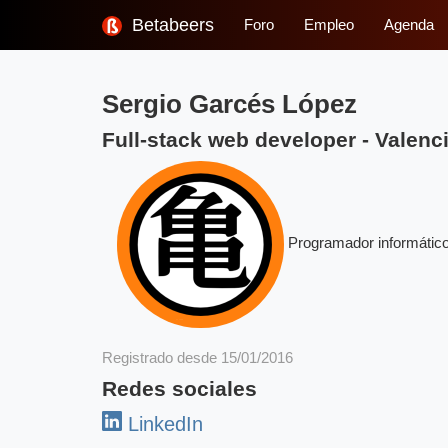
Betabeers
Foro
Empleo
Agenda
Sergio Garcés López
Full-stack web developer
-
Valenc
Programador informático
Registrado desde 15/01/2016
Redes sociales
LinkedIn