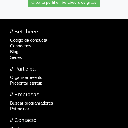
Crea tu perfil en betabeers es gratis
// Betabeers
Código de conducta
Conócenos
Blog
Sedes
// Participa
Organizar evento
Presentar startup
// Empresas
Buscar programadores
Patrocinar
// Contacto