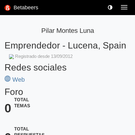
Betabeers
Toggl
navig
Pilar Montes Luna
Emprendedor
-
Lucena, Spain
Registrado desde 13/09/2012
Redes sociales
Web
Foro
TOTAL
0
TEMAS
TOTAL