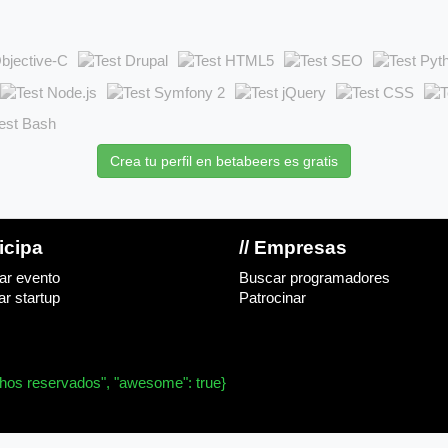
Crea tu perfil en betabeers es gratis
ticipa
// Empresas
ar evento
Buscar programadores
r startup
Patrocinar
chos reservados", "awesome": true}