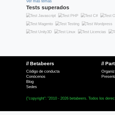
Ver más temas
Tests superados
// Betabeers
// Par
Código de conducta
Organiz
Conócenos
Presenta
Blog
Sedes
{"copyright": "2010 - 2026 betabeers. Todos los dere