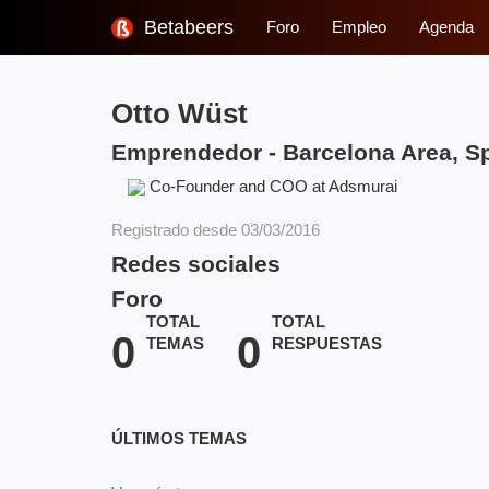
Betabeers
Foro
Empleo
Agenda
Otto Wüst
Emprendedor
-
Barcelona Area, S
Co-Founder and COO at Adsmurai
Registrado desde 03/03/2016
Redes sociales
Foro
TOTAL
TOTAL
0
0
TEMAS
RESPUESTAS
ÚLTIMOS TEMAS