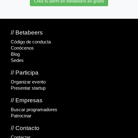
Crea tu perfil en betabeers es gratis
// Betabeers
Código de conducta
Conócenos
Blog
Sedes
// Participa
Organizar evento
Presentar startup
// Empresas
Buscar programadores
Patrocinar
// Contacto
Contactar