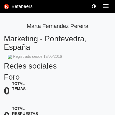
Betabeers
Toggl
navig
Marta Fernandez Pereira
Marketing
-
Pontevedra,
España
Registrado desde 19/05/2016
Redes sociales
Foro
TOTAL
0
TEMAS
TOTAL
RESPUESTAS